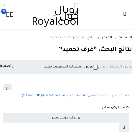
0
رئيسية
المتجر
نتائج البحث عن “غرف تجميد”
تائج البحث: “غرف تجميد”
تصفية
 من كل النتائج
عرض المنتجات المخفضة فقط
ضاغط بيتزر بقوة 5 حصان ازاحة 26.84 م³/ساعة Bitzer 5HP (4DES-5)
طلب عرض سعر
طلب عرض سعر