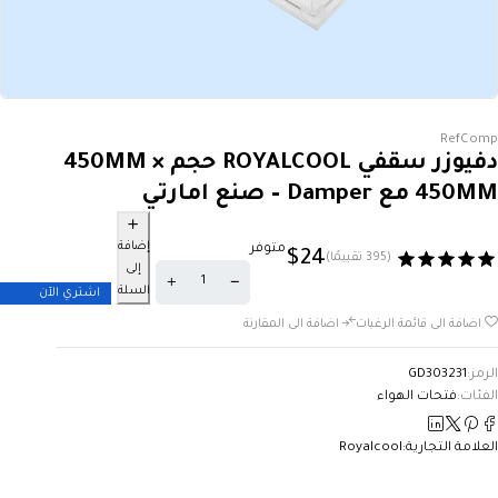
RefComp
دفيوزر سقفي ROYALCOOL حجم 450MM ×
450MM مع Damper – صنع امارتي
إضافة
متوفر
$
24
(395 تقييمًا)
إلى
السلة
اشتري الآن
اضافة الى قائمة الرغبات
اضافة الى المقارنة
الرمز:
GD303231
الفئات:
فتحات الهواء
العلامة التجارية:
Royalcool