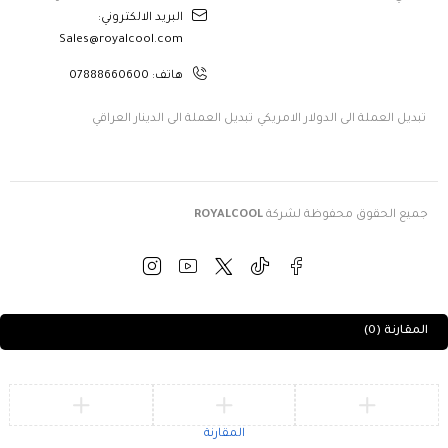
البريد الالكتروني:
Sales@royalcool.com
هاتف: 07888660600
تبديل العملة الى الدولار الامريكي
تبديل العملة الى الدينار العراقي
جميع الحقوق محفوظة لشركة
ROYALCOOL
المقارنة
(0)
المقارنة