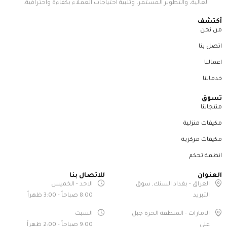
العالية، والتطوير المستمر، وتلبية احتياجات العملاء بكفاءة واحترافية.
أكتشف
من نحن
اتصل بنا
اعمالنا
خدماتنا
تسوق
منتجاتنا
مكيفات منزلية
مكيفات مركزية
انظمة تحكم
العنوان
للاتصال بنا
العراق - بغداد السنك, سوق
الاحد - الخميس
التبريد
8:00 صباحاً - 3:00 ظهراً
الامارات - المنطقة الحرة جبل
السبت
علي
9:00 صباحاً - 2:00 ظهراً