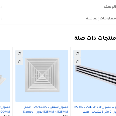
الوصف
معلومات إضافية
منتجات ذات صلة
دفيوزر سقفي ROYALCOOL حجم
دفيوزر سقفي ROYALCOOL حجم
525MM × 525MM بدون Damper –
600MM × 600MM مع Damper – صنع