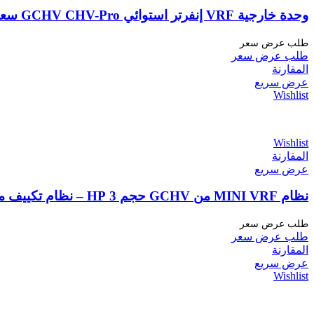
وحدة خارجية VRF إنفرتر استوائي GCHV CHV-Pro سعة 10 حصان (28 كيلوواط) تابعة لشركة Carrier
طلب عرض سعر
طلب عرض سعر
المقارنة
عرض سريع
Wishlist
Wishlist
المقارنة
عرض سريع
نظام MINI VRF من GCHV حجم 3 HP – نظام تكييف مركزي وكفاءة عالية في الأجواء الحارة
طلب عرض سعر
طلب عرض سعر
المقارنة
عرض سريع
Wishlist