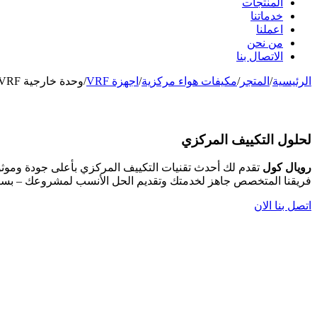
المنتجات
خدماتنا
اعملنا
من نحن
الاتصال بنا
الرئيسية
/
المتجر
/
مكيفات هواء مركزية
/
اجهزة VRF
/
وحدة خارجية VRF إنفرتر استوائي GCHV CHV-Pro سعة 24 حصان (67 كيلوواط) تابعة لشركة Carrier
لحلول التكييف المركزي
رويال كول
تقدم لك أحدث تقنيات التكييف المركزي بأعلى جودة وموثو
فريقنا المتخصص جاهز لخدمتك وتقديم الحل الأنسب لمشروعك – بس
اتصل بنا الان