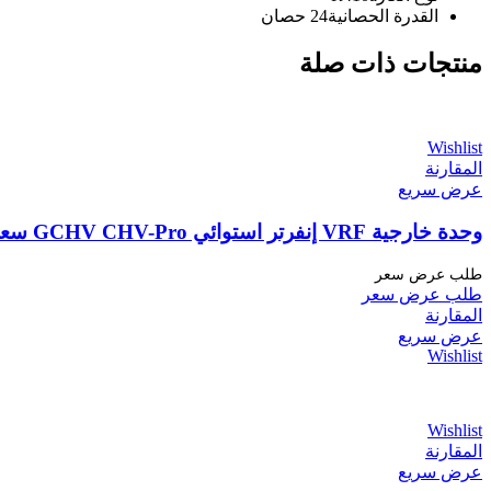
القدرة الحصانية
24 حصان
منتجات ذات صلة
Wishlist
المقارنة
عرض سريع
وحدة خارجية VRF إنفرتر استوائي GCHV CHV-Pro سعة 22 حصان (61.5 كيلوواط) تابعة لشركة Carrier
طلب عرض سعر
طلب عرض سعر
المقارنة
عرض سريع
Wishlist
Wishlist
المقارنة
عرض سريع