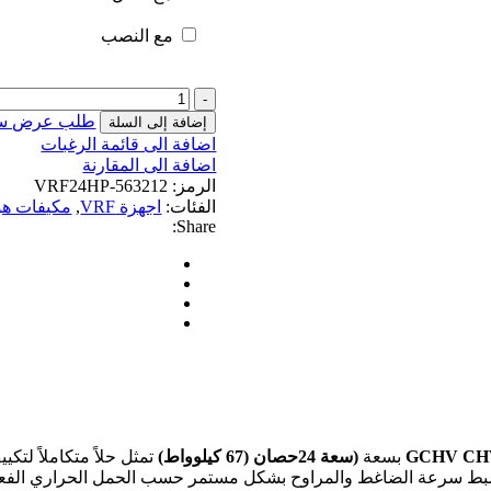
مع النصب
كمية
وحدة
طلب عرض س
إضافة إلى السلة
خارجية
اضافة الى قائمة الرغبات
VRF
اضافة الى المقارنة
إنفرتر
الرمز:
VRF24HP-563212
استوائي
الفئات:
اجهزة VRF
,
مكيفات هو
GCHV
Share:
CHV-
Pro
سعة
24
حصان
(67
كيلوواط)
تابعة
لشركة
Carrier
GCHV CHV
بسعة
(سعة 24حصان (67 كيلوواط)
تمثل حلاً متكاملاً لتكي
بط سرعة الضاغط والمراوح بشكل مستمر حسب الحمل الحراري الفعلي، 