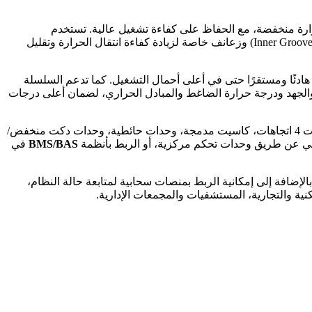
رة منخفضة، مع الحفاظ على كفاءة تشغيل عالية. تستخدم
الصديق لطبقة الأوزون (ODP=0)، مع مبادل حراري عالي الكفاءة مزوّد بأنابيب داخلية محززة (Inner Grooved Copper Tubes) وزعانف خاصة لزيادة كفاءة انتقال الحرارة وتقليل
هادئًا ومستقرًا حتى في أعلى أحمال التشغيل. كما تدعم السلسلة
 والجهد ودرجة حرارة الضاغط والمبادل الحراري، لضمان أعلى درجات
بربط عدد كبير من الوحدات الداخلية بمختلف أنواعها (كاسيت 4 اتجاهات، كاسيت مدمجة، وحدات حائطية، وحدات دكت منخفض/
اعي عن طريق وحدات تحكم مركزية، أو الربط بأنظمة
BMS/BAS
في
افة إلى إمكانية الربط بمنصات سحابية لمتابعة حالة النظام،
نية والتجارية، المستشفيات والمجمعات الإدارية.