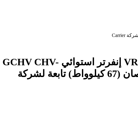
وحدة خارجية VRF إنفرتر استوائي GCHV CHV-
Pro سعة 24 حصان (67 كيلوواط) تابعة لشركة