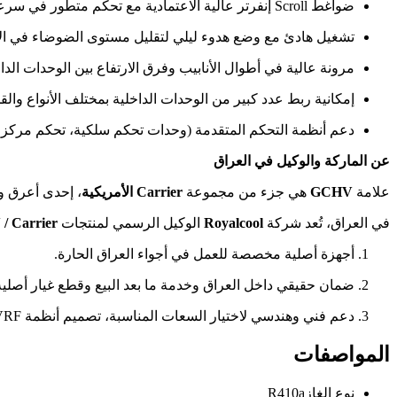
ضواغط Scroll إنفرتر عالية الاعتمادية مع تحكم متطور في سرعة الدوران.
تشغيل هادئ مع وضع هدوء ليلي لتقليل مستوى الضوضاء في ال
مرونة عالية في أطوال الأنابيب وفرق الارتفاع بين الوحدات الدا
إمكانية ربط عدد كبير من الوحدات الداخلية بمختلف الأنواع وال
دعم أنظمة التحكم المتقدمة (وحدات تحكم سلكية، تحكم مركزي، ربط مع BMS/BAS، وتحكم
عن الماركة والوكيل في العراق
علامة
GCHV
هي جزء من مجموعة
Carrier الأمريكية
، إحدى أعرق وأ
في العراق، تُعد شركة
Royalcool
الوكيل الرسمي لمنتجات
/ Carrier
أجهزة أصلية مخصصة للعمل في أجواء العراق الحارة.
ضمان حقيقي داخل العراق وخدمة ما بعد البيع وقطع غيار أصلية
دعم فني وهندسي لاختيار السعات المناسبة، تصميم أنظمة VRF، ومرافقة المشاريع من مرحلة الدراسة إلى التنفيذ والتشغيل.
المواصفات
نوع الغاز
R410a