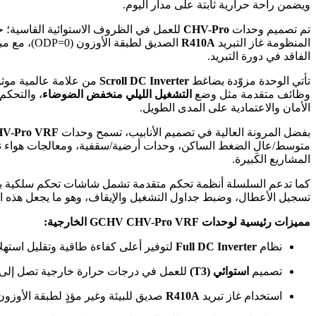
ويضمن راحة حرارية ثابتة على مدار اليوم.
تم تصميم وحدات
CHV-Pro
للعمل في الظروف الاستوائية القاسية؛ 
المنظومة غاز التبريد
R410A
الفاقد في دورة التبريد.
تأتي الوحدة مزوّدة بضاغط
Scroll DC Inverter
من علامة عالمية موث
وظائف متقدمة مثل وضع
التشغيل الليلي منخفض الضوضاء
، والتحكم
الأمان والاعتمادية على المدى الطويل.
بفضل المرونة العالية في تصميم الأنابيب، تسمح وحدات
V-Pro VRF
متوسط/عالِ الضغط الساكن، وحدات أرضية/سقفية، ومعالجات هواء نقي
المشاريع الكبيرة.
كما تدعم السلسلة أنظمة تحكم متقدمة تشمل شاشات تحكم سلكية بشاش
تسجيل الأعطال، وضبط جداول التشغيل والإيقاف، وهو ما يجعل هذه الوح
مميزات رئيسية لوحدات GCHV CHV-Pro VRF الخارجية:
نظام
Full DC Inverter
لتوفير أعلى كفاءة طاقية وتقليل استهلا
تصميم
استوائي (T3)
للعمل في درجات حرارة خارجية تصل إلى 55° مئوية
استخدام غاز تبريد
R410A
صديق للبيئة وغير مؤذٍ لطبقة الأوزون