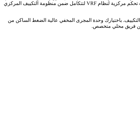
الدقيق في وسيط التبريد، وفلاتر هواء قياسية، وموتور مروحة عالي الكفاءة، ما يضمن أداءً ثابتًا، كفاءة طاقية ممتازة، وإمكانية ربطها بوحدات تحكم مركزية لنظام VRF لتتكامل ضمن منظومة التكييف المركزي
ة التكييف. باختيارك وحدة المجرى المخفي عالية الضغط الساكن من