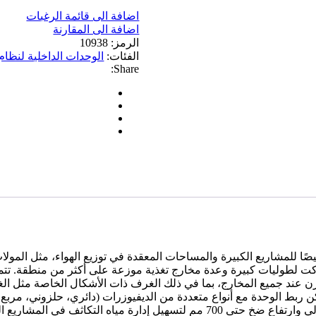
تكييف
اضافة الى قائمة الرغبات
دكت
اضافة الى المقارنة
تايب
الرمز:
10938
مخفي
الفئات:
الوحدات الداخلية لنظام الـ
عالية
Share:
الضغط
الساكن
(High
ESP
Ducted
Unit)
–
حجم
8
طن
لنظام
VRF
من
GCHV
في عالية الضغط الساكن من GCHV مصممة خصيصًا للمشاريع الكبيرة والمساحات المعقدة في توزيع
لدكت لطوليات كبيرة وعدة مخارج تغذية موزعة على أكثر من منطقة. تت
زن عند جميع المخارج، بما في ذلك الغرف ذات الأشكال الخاصة مثل 
ن ربط الوحدة مع أنواع متعددة من الديفيوزرات (دائري، حلزوني، مر