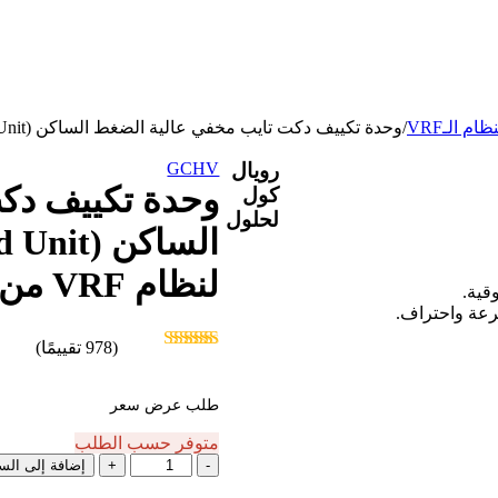
م الـVRF
/
وحدة تكييف دكت تايب مخفي عالية الضغط الساكن (High ESP Ducted Unit) – حجم 8 طن لنظام VRF من GCHV
رويال
GCHV
وحدة تكييف دك
كول
لحلول
لنظام VRF من GCHV
قية.
رعة واحتراف.
(978 تقييمًا)
(978 تقييم)
تم التقييم
5
من 5
طلب عرض سعر
متوفر حسب الطلب
كمية
إضافة إلى الس
وحدة