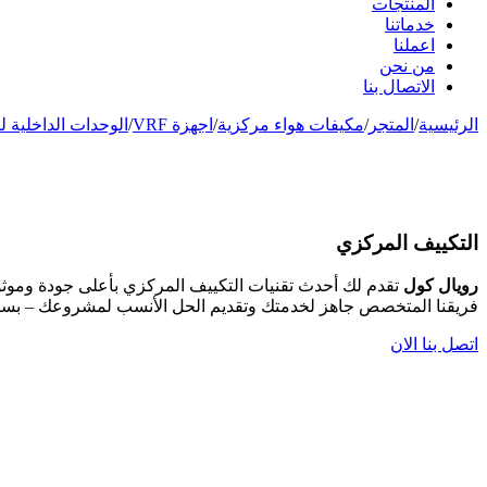
المنتجات
خدماتنا
اعملنا
من نحن
الاتصال بنا
الرئيسية
/
المتجر
/
مكيفات هواء مركزية
/
اجهزة VRF
/
الوحدات الداخلية لنظا
التكييف المركزي
رويال كول
تقدم لك أحدث تقنيات التكييف المركزي بأعلى جودة وموثو
فريقنا المتخصص جاهز لخدمتك وتقديم الحل الأنسب لمشروعك – بس
اتصل بنا الان