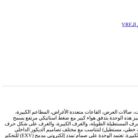
VRF
 الهواء، مثل المولات، صالات العرض، القاعات متعددة الأغراض، المطاعم الكبيرة،
ميز هذه الوحدة بتدفق هواء كبير مع ضغط استاتيكي مرتفع يسمح
الغرف المستطيلة الطويلة، والغرف الكبيرة، والغرف على شكل حرف
بع، خطي، مستطيل) لتتناسب مع مختلف تصاميم الديكور الداخلي
والأسقف المستعارة، مع إمكانية إضافة مضخة تصريف مياه بتدفق عالي وارتفاع ضخ حتى 700 مم لتسهيل إدارة مياه التكاثف في المشاريع الكبيرة. تعتمد الوحدة على صمام تمدد إلكتروني مدمج (EXV) للتحكم