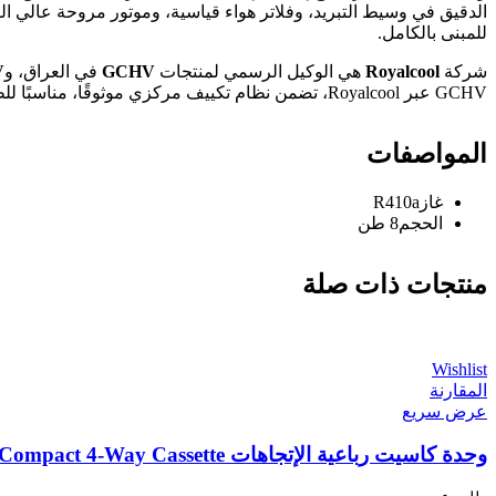
للمبنى بالكامل.
شركة
Royalcool
هي الوكيل الرسمي لمنتجات
GCHV
في العراق، و
V
GCHV عبر Royalcool، تضمن نظام تكييف مركزي موثوقًا، مناسبًا للظروف المناخية القاسية في العراق، مع دعم فني وخدمة ما بعد البيع من فريق محلي متخصص.
المواصفات
غاز
R410a
الحجم
8 طن
منتجات ذات صلة
Wishlist
المقارنة
عرض سريع
وحدة كاسيت رباعية الإتجاهات GCHV (Compact 4-Way Cassette) حجم 3 طن