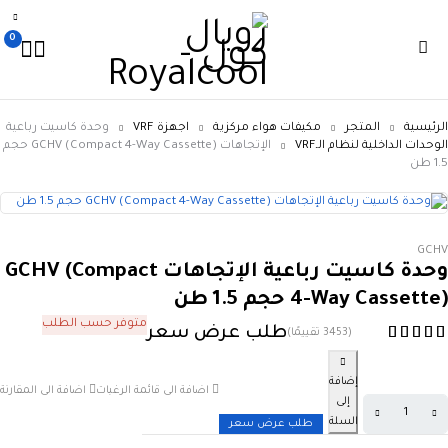
0
الرئيسية
المتجر
مكيفات هواء مركزية
اجهزة VRF
وحدة كاسيت رباعية
الوحدات الداخلية لنظام الـVRF
الإتجاهات GCHV (Compact 4-Way Cassette) حجم
1.5 طن
GCHV
وحدة كاسيت رباعية الإتجاهات GCHV (Compact
4-Way Cassette) حجم 1.5 طن
متوفر حسب الطلب
طلب عرض سعر
(3453 تقييمًا)
إضافة
اضافة الى قائمة الرغبات
اضافة الى المقارنة
إلى
السلة
طلب عرض سعر