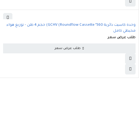
وحدة كاسيت دائرية 360° GCHV (Roundflow Cassette) حجم 4 طن - توزيع هواء
محيطي كامل
طلب عرض سعر
طلب عرض سعر
اشترك معناً
احصل على التحديثات والعروض الترويجية والمزيد.