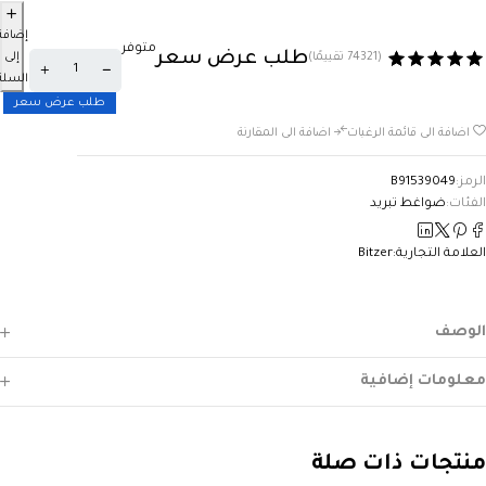
إضافة
متوفر
طلب عرض سعر
(74321 تقييمًا)
إلى
السلة
طلب عرض سعر
اضافة الى قائمة الرغبات
اضافة الى المقارنة
لرمز:
B91539049
لفئات:
ضواغط تبريد
لعلامة التجارية:
Bitzer
لوصف
علومات إضافية
نتجات ذات صلة